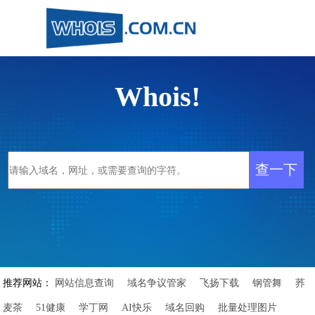
Whois!
推荐网站：
网站信息查询
域名争议管家
飞扬下载
钢管舞
荞
麦茶
51健康
学丁网
AI快乐
域名回购
批量处理图片